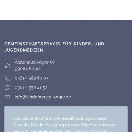
GEMEINSCHAFTSPRAXIS FÜR KINDER- UND
JUGENDMEDIZIN
Ärztehaus Anger 58
99084 Erfurt
0361/ 562 63 03
0361/ 550 41 52
info@kinderaerzte-anger.de
NEUAUFNAHME IHRES KINDES
Cookies erleichtern die Bereitstellung unserer
Dienste. Mit der Nutzung unserer Dienste erklären
Sie sich damit einverstanden, dass wir Cookies