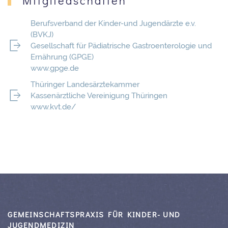
Mitgliedschaften
Berufsverband der Kinder-und Jugendärzte e.v.
(BVKJ)
Gesellschaft für Pädiatrische Gastroenterologie und
Ernährung (GPGE)
www.gpge.de
Thüringer Landesärztekammer
Kassenärztliche Vereinigung Thüringen
www.kvt.de/
GEMEINSCHAFTSPRAXIS FÜR KINDER- UND
JUGENDMEDIZIN