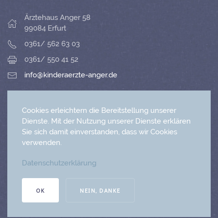
Ärztehaus Anger 58
99084 Erfurt
0361/ 562 63 03
0361/ 550 41 52
info@kinderaerzte-anger.de
NEUAUFNAHME IHRES KINDES
Cookies erleichtern die Bereitstellung unserer
Dienste. Mit der Nutzung unserer Dienste erklären
Sie sich damit einverstanden, dass wir Cookies
IMPRESSUM
verwenden.
DATENSCHUTZERKLÄRUNG
Datenschutzerklärung
OK
NEIN, DANKE